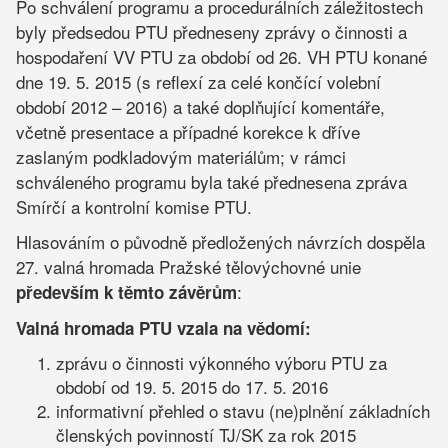
Po schválení programu a procedurálních záležitostech
byly předsedou PTU předneseny zprávy o činnosti a
hospodaření VV PTU za období od 26. VH PTU konané
dne 19. 5. 2015 (s reflexí za celé končící volební
období 2012 – 2016) a také doplňující komentáře,
včetně presentace a případné korekce k dříve
zaslaným podkladovým materiálům; v rámci
schváleného programu byla také přednesena zpráva
Smírčí a kontrolní komise PTU.
Hlasováním o původně předložených návrzích dospěla
27. valná hromada Pražské tělovýchovné unie
:
především k těmto závěrům
Valná hromada PTU vzala na vědomí
:
zprávu o činnosti výkonného výboru PTU za
období od 19. 5. 2015 do 17. 5. 2016
informativní přehled o stavu (ne)plnění základních
členských povinností TJ/SK za rok 2015