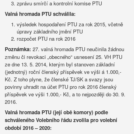
zprávu smírčí a kontrolní komise PTU
Valná hromada PTU schválila:
výsledek hospodaření PTU za rok 2015, včetně
úpravy základního jmění PTU
rozpočet PTU na rok 2016
27. valná hromada PTU neučinila žádnou
Poznámka:
změnu či revokaci „obecného“ usnesení 25. VH PTU
ze dne 13. 5. 2014, kterým byl stanoven základní
(jednotný) roční členský příspěvek ve výši á 1.000,-
Kč. Z toho plyne, že členské TJ/SK a svazy jsou
povinny uhradit na účet PTU pro rok 2016 členský
příspěvek ve výši 1.000,- Kč, a to nejpozději do 30. 9.
2016.
Valná hromada PTU (její obě komory)
podle
schváleného Volebního řádu zvolila
pro volební
období 2016 – 2020: