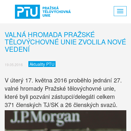
Toggl
navig
VALNÁ HROMADA PRAŽSKÉ
TĚLOVÝCHOVNÉ UNIE ZVOLILA NOVÉ
VEDENÍ
Aktuality PTU
19.05.2016
V úterý 17. května 2016 proběhlo jednání 27.
valné hromady Pražské tělovýchovné unie,
které byli pozváni zástupci/delegáti celkem
371 členských TJ/SK a 26 členských svazů.