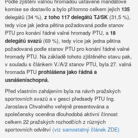
Podle zjištění valnou hromadou ustavené mandátové
komise se dostavilo a bylo přítomno celkem jejich
135
delegátů (34 %),
(31,5 %),
z toho 117 delegátů TJ/SK
tedy více jak jedna pětina požadovaná podle stanov
PTU pro konání řádné valné hromady PTU, a
18
(69 %), tedy více jak jedna pětina
delegátů svazů
požadovaná podle stanov PTU pro konání řádné valné
hromady PTU. Na základě tohoto zjištěného stavu pak,
v souladu s článkem V./A/2 stanov PTU, byla 27. valná
hromada PTU
prohlášena jako řádná a
usnášeníschopná.
Před vlastním zahájením byla na návrh pražských
sportovních svazů a v gesci předsedy PTU Ing.
Jaroslava Chvalného veřejně presentována a
společensky oceněna dlouhodobá aktivní činnost
celkem 22 pražských rozhodčích z různých
sportovních odvětví
(viz samostatný článek ZDE)