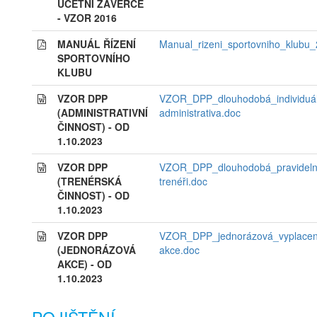
ÚČETNÍ ZÁVĚRCE
- VZOR 2016
MANUÁL ŘÍZENÍ
Manual_rizeni_sportovniho_klubu_
SPORTOVNÍHO
KLUBU
VZOR DPP
VZOR_DPP_dlouhodobá_individuál
(ADMINISTRATIVNÍ
administrativa.doc
ČINNOST) - OD
1.10.2023
VZOR DPP
VZOR_DPP_dlouhodobá_pravideln
(TRENÉRSKÁ
trenéři.doc
ČINNOST) - OD
1.10.2023
VZOR DPP
VZOR_DPP_jednorázová_vyplacen
(JEDNORÁZOVÁ
akce.doc
AKCE) - OD
1.10.2023