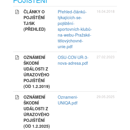
POJIŠTĚNÍ
ČLÁNKY O
Přehled-článků-
16.04.2018
POJIŠTĚNÍ
týkajících-se-
TJ/SK
pojištění-
(PŘEHLED)
sportovních-klubů-
na-webu-Pražské-
tělovýchovné-
unie.pdf
OZNÁMENÍ
OSU-COV-UR-3-
27.02.2023
ŠKODNÍ
nova-adresa.pdf
UDÁLOSTI Z
ÚRAZOVÉHO
POJIŠTĚNÍ
(OD 1.2.2019)
OZNÁMENÍ
Oznameni-
29.05.2025
ŠKODNÍ
UNIQA.pdf
UDÁLOSTI Z
ÚRAZOVÉHO
POJIŠTĚNÍ
(OD 1.2.2025)