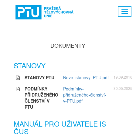
Toggl
navig
DOKUMENTY
STANOVY
STANOVY PTU
Nove_stanovy_PTU.pdf
19.09.2016
PODMÍNKY
Podmínky-
30.05.2025
PŘIDRUŽENÉHO
přidruženého-členství-
ČLENSTVÍ V
v-PTU.pdf
PTU
MANUÁL PRO UŽIVATELE IS
ČUS