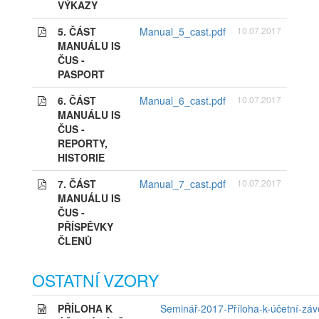
VÝKAZY
5. ČÁST
Manual_5_cast.pdf
10.07.2017
MANUÁLU IS
ČUS -
PASPORT
6. ČÁST
Manual_6_cast.pdf
10.07.2017
MANUÁLU IS
ČUS -
REPORTY,
HISTORIE
7. ČÁST
Manual_7_cast.pdf
10.07.2017
MANUÁLU IS
ČUS -
PŘÍSPĚVKY
ČLENŮ
OSTATNÍ VZORY
PŘÍLOHA K
Seminář-2017-Příloha-k-účetní-záv