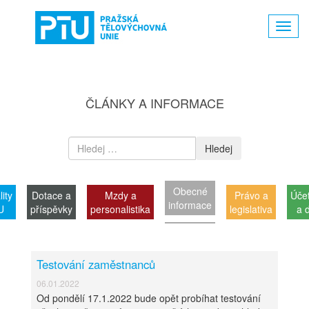
Toggl
navig
ČLÁNKY A INFORMACE
Hledej
Obecné
lity
Dotace a
Mzdy a
Právo a
Účet
informace
U
příspěvky
personalistika
legislativa
a 
Testování zaměstnanců
06.01.2022
Od pondělí 17.1.2022 bude opět probíhat testování