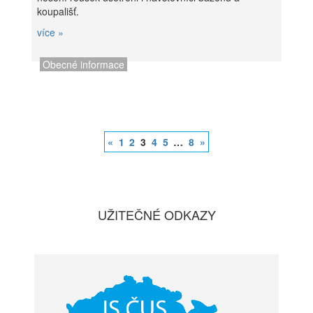
koupališť.
více »
Obecné informace
«
1
2
3
4
5
…
8
»
UŽITEČNÉ ODKAZY