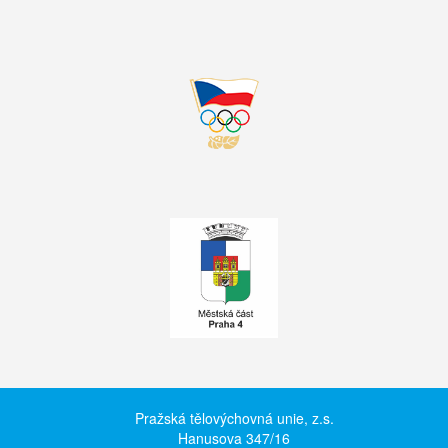
Pražská tělovýchovná unie, z.s.
Hanusova 347/16