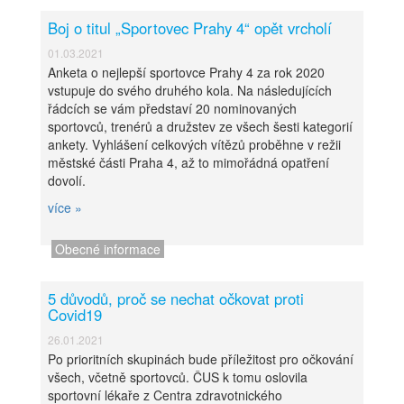
Boj o titul „Sportovec Prahy 4“ opět vrcholí
Obecné informace
01.03.2021
Anketa o nejlepší sportovce Prahy 4 za rok 2020
vstupuje do svého druhého kola. Na následujících
řádcích se vám představí 20 nominovaných
sportovců, trenérů a družstev ze všech šesti kategorií
ankety. Vyhlášení celkových vítězů proběhne v režii
městské části Praha 4, až to mimořádná opatření
dovolí.
více »
Obecné informace
5 důvodů, proč se nechat očkovat proti
Covid19
26.01.2021
Po prioritních skupinách bude příležitost pro očkování
všech, včetně sportovců. ČUS k tomu oslovila
sportovní lékaře z Centra zdravotnického