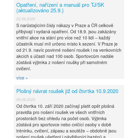
Opatření, nařízení a manuál pro TJ/SK
(aktualizováno 25.9.)
22.09.2020
S narůstajícími čísly nákazy v Praze a ČR celkově
přibývají i vydaná opatření. Od 18.9. jsou zakázány
vnitřní akce na stání pro více než 10 lidí – každý
účastník musí mít určeno místo k sezení. V Praze je
od 21.9. navíc povinné nošení roušek i na venkovních
akcích s účastí nad 100 osob. Sportovcům nadále
zůstává výjimka z nošení roušky při samotném
cvičení.
více »
Plošný návrat roušek již od čtvrtka 10.9.2020
Obecné informace
09.09.2020
Od čtvrtka 10. září 2020 začínají platit opět plošná
pravidla pro nošení roušek ve všech vnitřních
prostorách bez ohledu na počet osob. Výjimka
zůstává pro sportovce nebo cvičící osoby v době
tréninku, cvičení, zápasu a soutěže – obdobně jsou
nošení roušek ušetřeni i návštěvníci bazénů a